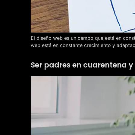
El diseño web es un campo que está en consta
web está en constante crecimiento y adaptaci
Ser padres en cuarentena y n