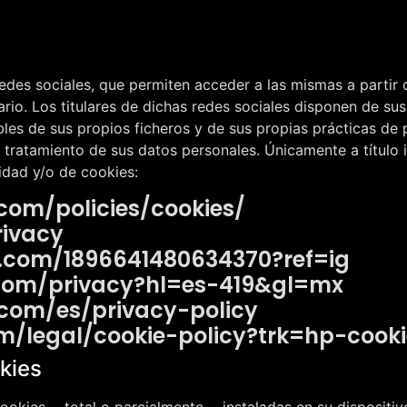
edes sociales, que permiten acceder a las mismas a partir d
io. Los titulares de dichas redes sociales disponen de sus
les de sus propios ficheros y de sus propias prácticas de p
 tratamiento de sus datos personales. Únicamente a título 
idad y/o de cookies:
com/policies/cookies/
rivacy
m.com/1896641480634370?ref=ig
e.com/privacy?hl=es-419&gl=mx
t.com/es/privacy-policy
om/legal/cookie-policy?trk=hp-cooki
okies
s cookies —total o parcialmente— instaladas en su dispositi